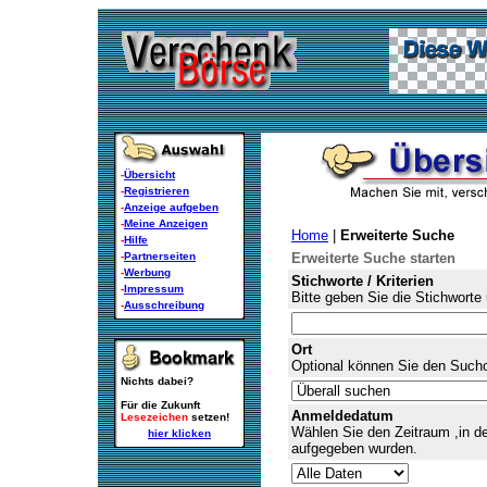
-
Übersicht
-
Registrieren
-
Anzeige aufgeben
-
Meine Anzeigen
Home
|
Erweiterte Suche
-
Hilfe
-
Partnerseiten
Erweiterte Suche starten
-
Werbung
Stichworte / Kriterien
-
Impressum
Bitte geben Sie die Stichworte 
-
Ausschreibung
Ort
Optional können Sie den Suchor
Nichts dabei?
Für die Zukunft
Anmeldedatum
Lesezeichen
setzen!
Wählen Sie den Zeitraum ,in d
hier klicken
aufgegeben wurden.