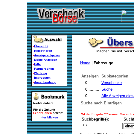
-
Übersicht
-
Registrieren
-
Anzeige aufgeben
-
Meine Anzeigen
Home
|
Fahrzeuge
-
Hilfe
-
Partnerseiten
-
Werbung
Anzeigen
Subkategorien
-
Impressum
-
Ausschreibung
0
..........
Verschenke
0
..........
Suche
0
..........
Alle Anzeigen dies
Suche nach Einträgen
Nichts dabei?
Für die Zukunft
Lesezeichen
setzen!
Mit der Eingabe *.* können Sie sich
hier klicken
Suchbegriff(e):
Such