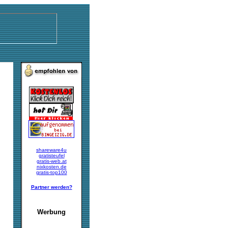
shareware4u
gratisteufel
gratis-web.at
nixkosten.de
gratis-top100
Partner werden?
Werbung