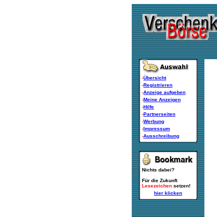
-
Übersicht
-
Registrieren
-
Anzeige aufgeben
-
Meine Anzeigen
-
Hilfe
-
Partnerseiten
-
Werbung
-
Impressum
-
Ausschreibung
Nichts dabei?
Für die Zukunft
Lesezeichen
setzen!
hier klicken