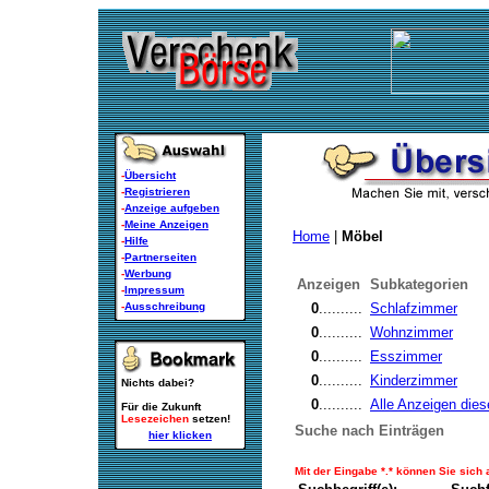
-
Übersicht
-
Registrieren
-
Anzeige aufgeben
-
Meine Anzeigen
Home
|
Möbel
-
Hilfe
-
Partnerseiten
-
Werbung
Anzeigen
Subkategorien
-
Impressum
-
Ausschreibung
0
..........
Schlafzimmer
0
..........
Wohnzimmer
0
..........
Esszimmer
0
..........
Kinderzimmer
Nichts dabei?
0
..........
Alle Anzeigen dies
Für die Zukunft
Lesezeichen
setzen!
Suche nach Einträgen
hier klicken
Mit der Eingabe *.* können Sie sich