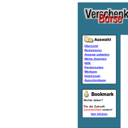
-
Übersicht
-
Registrieren
-
Anzeige aufgeben
-
Meine Anzeigen
-
Hilfe
-
Partnerseiten
-
Werbung
-
Impressum
-
Ausschreibung
Nichts dabei?
Für die Zukunft
Lesezeichen
setzen!
hier klicken