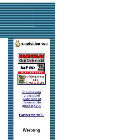
shareware4u
gratisteufel
gratis-web.at
nixkosten.de
gratis-top100
Partner werden?
Werbung