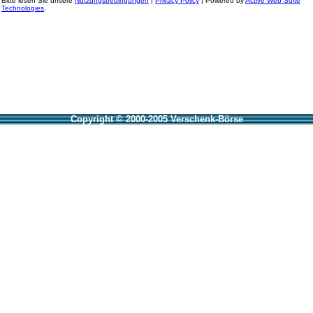
Bitte lesen Sie unsere
Nutzungsbedingungen
|
Privacy Policy
| Powered by
Active Web Suite
Technologies
.
Copyright © 2000-2005 Verschenk-Börse