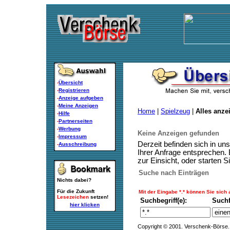
-
Übersicht
-
Registrieren
-
Anzeige aufgeben
-
Meine Anzeigen
Home
|
Spielzeug
|
Alles anze
-
Hilfe
-
Partnerseiten
-
Werbung
Keine Anzeigen gefunden
-
Impressum
Derzeit befinden sich in un
-
Ausschreibung
Ihrer Anfrage entsprechen. 
zur Einsicht, oder starten 
Suche nach Einträgen
Nichts dabei?
Für die Zukunft
Mit der Eingabe *.* können Sie sich
Lesezeichen
setzen!
Suchbegriff(e):
Such
hier klicken
Copyright © 2001. Verschenk-Börse. 