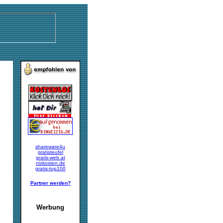
shareware4u
gratisteufel
gratis-web.at
nixkosten.de
gratis-top100
Partner werden?
Werbung