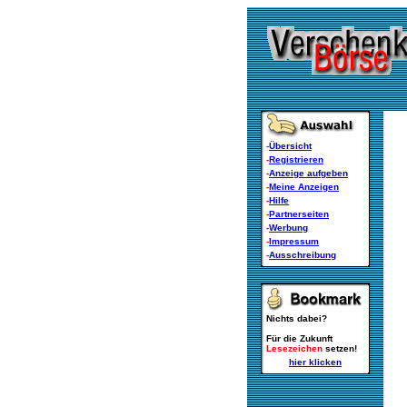
-
Übersicht
-
Registrieren
-
Anzeige aufgeben
-
Meine Anzeigen
-
Hilfe
-
Partnerseiten
-
Werbung
-
Impressum
-
Ausschreibung
Nichts dabei?
Für die Zukunft
Lesezeichen
setzen!
hier klicken