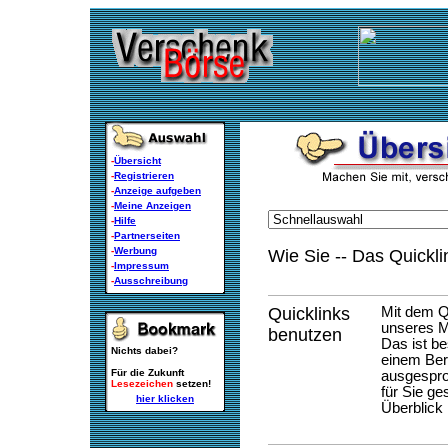
-
Übersicht
-
Registrieren
-
Anzeige aufgeben
-
Meine Anzeigen
-
Hilfe
-
Partnerseiten
-
Werbung
Wie Sie -- Das Quickl
-
Impressum
-
Ausschreibung
Quicklinks
Mit dem Q
unseres M
benutzen
Das ist be
Nichts dabei?
einem Ber
Für die Zukunft
ausgesproc
Lesezeichen
setzen!
für Sie ge
hier klicken
Überblick