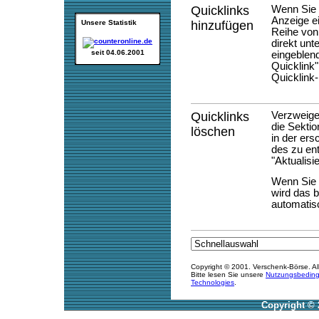
Quicklinks
Wenn Sie 
Anzeige e
Unsere Statistik
hinzufügen
Reihe von 
direkt unt
seit 04.06.2001
eingeblend
Quicklink"
Quicklink-
Quicklinks
Verzweige
die Sekti
löschen
in der er
des zu en
"Aktualisi
Wenn Sie I
wird das b
automati
Copyright © 2001. Verschenk-Börse. Al
Bitte lesen Sie unsere
Nutzungsbedin
Technologies
.
Copyright © 