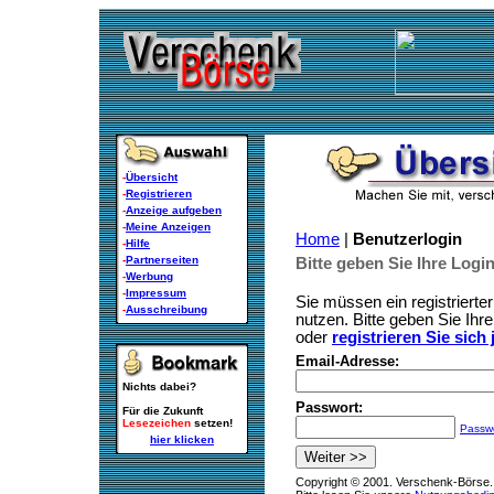
-
Übersicht
-
Registrieren
-
Anzeige aufgeben
-
Meine Anzeigen
Home
|
Benutzerlogin
-
Hilfe
-
Partnerseiten
Bitte geben Sie Ihre Logi
-
Werbung
-
Impressum
Sie müssen ein registrierte
-
Ausschreibung
nutzen. Bitte geben Sie Ihr
oder
registrieren Sie sich 
Email-Adresse:
Nichts dabei?
Passwort:
Für die Zukunft
Lesezeichen
setzen!
Passw
hier klicken
Copyright © 2001. Verschenk-Börse. 