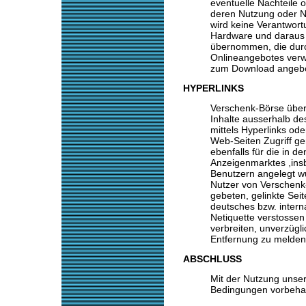
eventuelle Nachteile 
deren Nutzung oder N
wird keine Verantwort
Hardware und daraus r
übernommen, die dur
Onlineangebotes ver
zum Download angebo
HYPERLINKS
Verschenk-Börse über
Inhalte ausserhalb de
mittels Hyperlinks ode
Web-Seiten Zugriff g
ebenfalls für die in 
Anzeigenmarktes ,ins
Benutzern angelegt wu
Nutzer von Verschenk
gebeten, gelinkte Sei
deutsches bzw. intern
Netiquette verstossen 
verbreiten, unverzügl
Entfernung zu melden
ABSCHLUSS
Mit der Nutzung unse
Bedingungen vorbehal