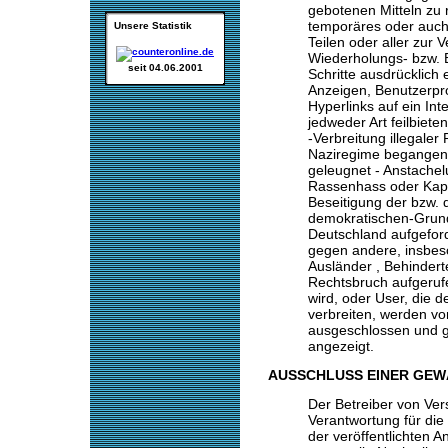
gebotenen Mitteln zu r
temporäres oder auch
Unsere Statistik
Teilen oder aller zur 
Wiederholungs- bzw. Ex
seit 04.06.2001
Schritte ausdrücklich 
Anzeigen, Benutzerpro
Hyperlinks auf ein Int
jedweder Art feilbiete
-Verbreitung illegaler
Naziregime begangene
geleugnet - Anstachel
Rassenhass oder Kapi
Beseitigung der bzw. d
demokratischen-Grun
Deutschland aufgeford
gegen andere, insbe
Ausländer , Behindert
Rechtsbruch aufgeruf
wird, oder User, die d
verbreiten, werden vo
ausgeschlossen und g
angezeigt.
AUSSCHLUSS EINER GEW
Der Betreiber von Ve
Verantwortung für die 
der veröffentlichten 