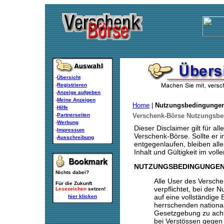
-
Übersicht
-
Registrieren
-
Anzeige aufgeben
-
Meine Anzeigen
Home
|
Nutzungsbedingunge
-
Hilfe
-
Partnerseiten
Verschenk-Börse Nutzungsb
-
Werbung
Dieser Disclaimer gilt für 
-
Impressum
Verschenk-Börse. Sollte er 
-
Ausschreibung
entgegenlaufen, bleiben alle
Inhalt und Gültigkeit im vol
NUTZUNGSBEDINGUNGE
Nichts dabei?
Alle User des Versch
Für die Zukunft
verpflichtet, bei der
Lesezeichen
setzen!
auf eine vollständige 
hier klicken
herrschenden national
Gesetzgebung zu achte
bei Verstössen gegen 